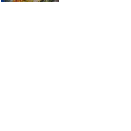
#
8
李在元
只看他
2010-11-27 00:13
哟。这个不错哟。不是用的地沟油吧
#
9
tdyyxhp
只看他
2010-11-27 00:20
印象比较深刻的吃的地方好像还真没有。。。。
好吃的都喜欢，但是不会特别喜欢哪家
#
10
寂寞让时间变色
只看他
2010-11-27 00:21
显然不会，我是个老实人，哈哈。
#
11
桃┙
只看他
2010-11-27 00:21
旁边那个是神马啊./..鸡翅和什么呢？
#
12
李在元
只看他
2010-11-27 00:23
引用: