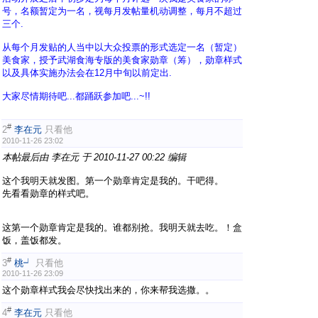
号，名额暂定为一名，视每月发帖量机动调整，每月不超过
三个.
从每个月发贴的人当
中以大众投票的形式选定一名（暂定）
美食家，授予武湖食海专版的美食家勋章（筹），勋章样式
以及具体实施办法会在12月中旬以前定出.
大家尽
情期待吧...都踊跃参加吧...~!!
#
2
李在元
只看他
2010-11-26 23:02
本帖最后由 李在元 于 2010-11-27 00:22 编辑
这个我明天就发图。第一个勋章肯定是我的。干吧得。
先看看勋章的样式吧。
这第一个勋章肯定是我的。谁都别抢。我明天就去吃。！盒
饭，盖饭都发。
#
3
桃┙
只看他
2010-11-26 23:09
这个勋章样式我会尽快找出来的，你来帮我选撒。。
#
4
李在元
只看他