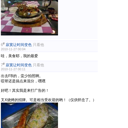
#
6
寂寞让时间变色
只看他
2010-11-27 00:04
哇，美食耶，我的最爱
#
7
寂寞让时间变色
只看他
2010-11-27 00:11
出去FB的，蛮少拍照咧。
哎呀还是搞点来混分，嘿嘿
好吧！其实我是来打广告的！
叉X烧烤的招牌。可是相当受欢迎的哟！（仅供怀念了。）