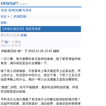
登录
使用QQ帐号登录
|
论坛
>
〖武湖四海〗
发帖
|
【本版长期活动】我是美食家
看12811
回29
收藏
|
|
#
1
桃┙
只看他
2010-11-26 22:30
本帖最后由 桃┙ 于 2010-11-26 23:43 编辑
一日三餐，每天都要吃各式各样的食物，除了家常便饭学校
食堂，偶尔咱还是会出去腐败一下。
除了有人伺候做饭，不然基本上每天都是早上起来会想，早
上吃什么，吃完想中午吃什么，然后下课，下班了之后又开
始思考晚上吃什么。偶尔一帮人出去腐败又是想去哪里吃。
“随便”,,好吧，吃可不能随便，要好吃还得吃的舒服，环境
舒适那真是比较难。
平时去什么地方腐败了有没有什么印象比较深刻的地方呢？
比如环境优雅，菜式味道好，汤比较赞，或者还是价格很便