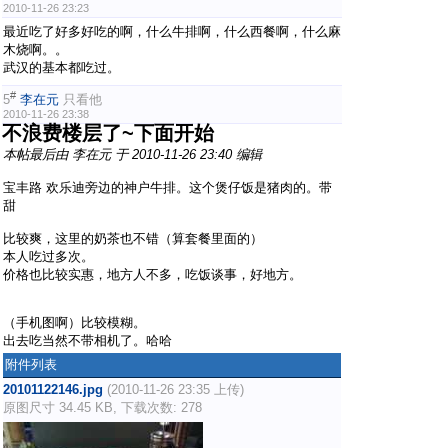
2010-11-26 23:23
最近吃了好多好吃的啊，什么牛排啊，什么西餐啊，什么麻
木烧啊。。
武汉的基本都吃过。
#
5
李在元
只看他
2010-11-26 23:38
不浪费楼层了~下面开始
本帖最后由 李在元 于 2010-11-26 23:40 编辑
宝丰路 欢乐迪旁边的神户牛排。这个煲仔饭是猪肉的。带
甜
比较爽，这里的奶茶也不错（算套餐里面的）
本人吃过多次。
价格也比较实惠，地方人不多，吃饭谈事，好地方。
（手机图啊）比较模糊。
出去吃当然不带相机了。哈哈
附件列表
20101122146.jpg
(2010-11-26 23:35 上传)
原图尺寸 34.45 KB, 下载次数: 278