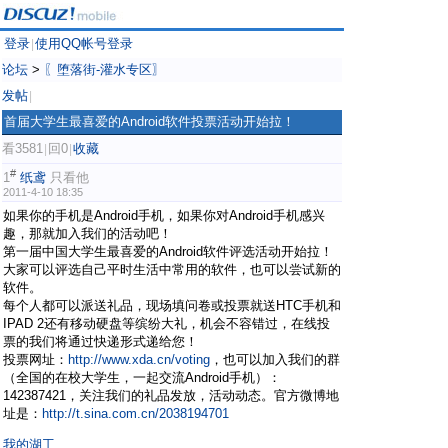
登录
使用QQ帐号登录
|
论坛
>
〖堕落街-灌水专区〗
发帖
|
首届大学生最喜爱的Android软件投票活动开始拉！
看3581
回0
收藏
|
|
#
1
纸鸢
只看他
2011-4-10 18:35
如果你的手机是Android手机，如果你对Android手机感兴
趣，那就加入我们的活动吧！
第一届中国大学生最喜爱的Android软件评选活动开始拉！
大家可以评选自己平时生活中常用的软件，也可以尝试新的
软件。
每个人都可以派送礼品，现场填问卷或投票就送HTC手机和
IPAD 2还有移动硬盘等缤纷大礼，机会不容错过，在线投
票的我们将通过快递形式递给您！
投票网址：
http://www.xda.cn/voting
，也可以加入我们的群
（全国的在校大学生，一起交流Android手机）：
142387421，关注我们的礼品发放，活动动态。官方微博地
址是：
http://t.sina.com.cn/2038194701
我的湖工