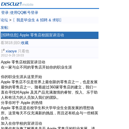
登录
使用QQ帐号登录
|
论坛
>
〖我是毕业生 & 招聘 & 求职〗
发帖
|
[招聘信息]
Apple 零售店校园宣讲活动
看3818
回0
收藏
|
|
#
1
xiaoye
只看他
2012-9-28 19:03
Apple 零售店校园宣讲活动
在一家与众不同的零售店开始你的职业生涯
你的职业生涯从这里开始
Apple 零售店不仅是世界上最创新的零售店之一，也是发展
最快的零售店之一。随着超过360家零售店的建立，我们一
直在寻找对Apple 及其产品充满激情的睿智、投入、乐于助
人和有活力的人员加入我们的团队。
分享你对于 Apple 的热情
Apple 零售店是在校学生和大学毕业生全面发展的理想场
所。这里每天不仅充满新的挑战，而且还有机会与一些精英
合作。
加入在你学校的宣讲活动
如果你有兴趣了解更多关于 Apple 零售店的职业发展，请