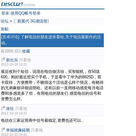
登录
使用QQ帐号登录
|
论坛
>
〖新翼代·3G潮流馆〗
发帖
|
[安卓讨论] 了解电信的朋友进来看哈,关于电信最新作的活
动。
看2888
回2
收藏
|
|
#
1
新出乐
只看他
2012-10-18 12:21
最近收到个短信，说现在电信做活动，买智能机，存50送
600。刚好最近想买个手机，于是看中了华为的8825D，双
卡双待，方便携带，不晓得这个活动是么样个情况，有晓得
的兄弟麻烦详细说明哈。还有以前一直用移动感觉每月电话
费80多感觉多了些，有用电信的朋友们 感觉电信的信号和
资费怎么样。
#
2
洛社
只看他
2012-10-18 16:47
电信在三家运营商中信号最稳定,资费也还可以..
#
3
幸福就像錵期
只看他
2012-10-23 16:41