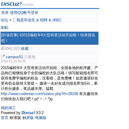
登录
使用QQ帐号登录
|
论坛
>
〖我是毕业生 & 招聘 & 求职〗
发帖
|
[职场百事]
#2015编程年#大型有奖活动开始啦！快来报名
吧！
看5062
回0
收藏
|
|
#
1
campus51
只看他
2014-11-22 18:39
2015编程年# 大型有奖活动开始啦，全国各地的程序媛、产
品狗已相继投身于全民编程的大队伍咯！填写邮箱报名即可
获得免费学编程的机会，没看错，是免费噢！如若邀请好友
更有机会获得大奖喏～ 邀请一名好友成功报名即加5分，累
计积分越多，奖品越丰厚。猛戳
http://www.codenian.com/status.php?rf=28108
有兴趣得亲
们快快加入我们吧！p(*＾-＾*)q
我的湖工
Powered by
Discuz!
X3.2
首页
标准版
触屏版
电脑版
|
|
|