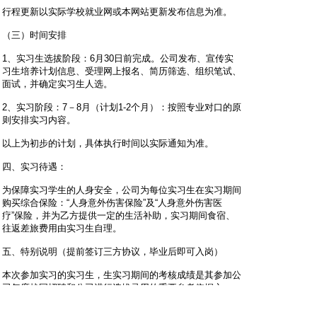
行程更新以实际学校就业网或本网站更新发布信息为准。
（三）时间安排
1、实习生选拔阶段：6月30日前完成。公司发布、宣传实
习生培养计划信息、受理网上报名、简历筛选、组织笔试、
面试，并确定实习生人选。
2、实习阶段：7－8月（计划1-2个月）：按照专业对口的原
则安排实习内容。
以上为初步的计划，具体执行时间以实际通知为准。
四、实习待遇：
为保障实习学生的人身安全，公司为每位实习生在实习期间
购买综合保险：“人身意外伤害保险”及“人身意外伤害医
疗”保险，并为乙方提供一定的生活补助，实习期间食宿、
往返差旅费用由实习生自理。
五、特别说明（提前签订三方协议，毕业后即可入岗）
本次参加实习的实习生，生实习期间的考核成绩是其参加公
司年度校园招聘和公司进行选拔录用的重要参考依据之一。
实习期间表现优秀且通过公司综合考评的实习生（要求符合
我公司当年毕业生招聘条件），体检合格后可提前签订三方