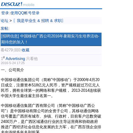
登录
使用QQ帐号登录
|
论坛
>
〖我是毕业生 & 招聘 & 求职〗
发帖
|
[招聘信息]
中国移动广西公司2016年暑期实习生培养活动-
期待您的加入！
看4279
回0
收藏
|
|
#
1
Advertising
只看他
2016-5-24 17:25
一、公司简介
中国移动通信集团公司（简称"中国移动"）于2000年4月20
日成立，注册资本518亿元人民币，资产规模超过万亿元人
民币，拥有全球第一的网络和客户规模， 2013-2014连续获
中国大学生最佳雇主排名第一。
中国移动通信集团广西有限公司（简称"中国移动广西公
司"）是中国移动有限公司的全资子公司，其移动通信网络
信号覆盖广西所有城市、乡镇、行政村，目前客户总数突破
2400万户，是广西区域通信行业的主导运营商和协助政府
推进广西经济社会信息化发展的主力军，在广西百强企业排
名中连续多年名列前茅。