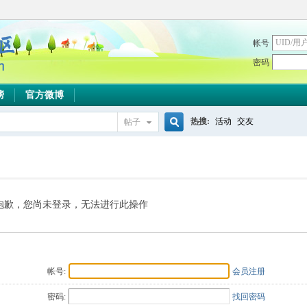
帐号
密码
榜
官方微博
热搜:
活动
交友
帖子
搜
索
抱歉，您尚未登录，无法进行此操作
帐号:
会员注册
密码:
找回密码