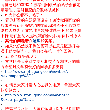
高度超过300PIX？被移到回收站的帖子会被定
期清理，届时相应的分数将被减掉。
6,为什么看不了帖子?
看你所看的主题是否设定了阅读权限而你的
权限没有到达所规定的数值.你是否不小心或网
络原因成为了游客,请再次登陆试一下.如果还是
不行,请在意见区提出,我们会尽快帮你找出原因.
其他的问题请在
这里
找答案。
如果您仍然找不到答案可以在意见区选择会
员求助发帖询问。我们会在第一时间回答。
五 各个版块说明：
文学区是大家对文学互相交流互相学习的地
方希望对文学有爱好的同学多多支持
http://www.myhugong.com/newbbs/v ...
&extra=page%3D1
心情是大家抒发内心世界的场所，希望大家
畅所欲言，
http://www.myhugong.com/newbbs/v ...
&extra=page%3D1
堕落街是水区，大家在这里可以对很多事情