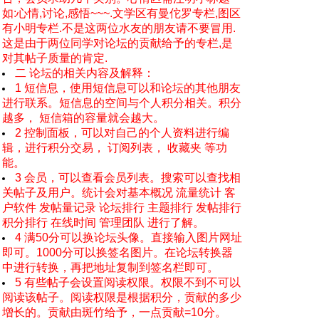
如:心情,讨论,感悟~~~.文学区有曼佗罗专栏,图区
有小明专栏.不是这两位水友的朋友请不要冒用.
这是由于两位同学对论坛的贡献给予的专栏,是
对其帖子质量的肯定.
二 论坛的相关内容及解释：
1 短信息，使用短信息可以和论坛的其他朋友
进行联系。短信息的空间与个人积分相关。积分
越多， 短信箱的容量就会越大。
2 控制面板，可以对自己的个人资料进行编
辑，进行积分交易， 订阅列表， 收藏夹 等功
能。
3 会员，可以查看会员列表。搜索可以查找相
关帖子及用户。统计会对基本概况 流量统计 客
户软件 发帖量记录 论坛排行 主题排行 发帖排行
积分排行 在线时间 管理团队 进行了解。
4 满50分可以换论坛头像。直接输入图片网址
即可。1000分可以换签名图片。在论坛转换器
中进行转换，再把地址复制到签名栏即可。
5 有些帖子会设置阅读权限。权限不到不可以
阅读该帖子。阅读权限是根据积分，贡献的多少
增长的。贡献由斑竹给予，一点贡献=10分。