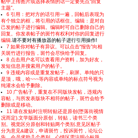
帖中上传图片或选择表情的话一定要先点“回复
主题”。
6 引用：把对方的话引用一遍，回帖后表现为
有个独立的框，将引用的话框住。编辑：是对自
己发的帖子进行编辑。编辑时可自己删除自己的
回复。你发表帖子的斑竹有权利对你的回复进行
编辑.
请不要对有播放器的帖子进行引用操作!
7 如果你对帖子有异议。可以点击“报告”向相
关斑竹进行报告，斑竹会尽快给予回复。
8 点击用户名可以查看用户资料，加为好友，
发短信息并搜索用户的帖子。
9 违规内容或是重复发帖子，刷屏。单纯的只
是顶，哦，哈~~~等内容或单纯的标点符号视为
纯灌水会给予删除。
10 广告帖子，重复在不同版块发帖，违规内
容帖，与所发表版块不相符的帖子，斑竹会给予
删除或是移动。
11 请在发贴时注明转贴还是原创(堕落街视情
况而定).文学版面分原创，转贴，读书三个类
别。视觉区分原创和转贴两个类别.意见区帖子
分为意见&建议，申请斑竹，投诉斑竹，论坛公
告，会员求助几个类别。心情区需注明小标题