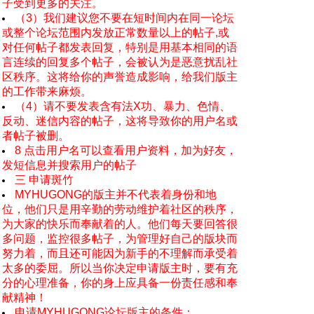
子受到更多的关注。
（3）我们建议您不要在短时间内在同一论坛
或整个论坛范围内发放正常数量以上的帖子,或
对任何帖子都发表回复，特别是用基本相同的语
言连续的回复多个帖子，会被认为是恶意扰乱社
区秩序。这将给你的声誉造成影响，给我们版主
的工作带来麻烦。
（4）请不要发表含有法X功、暴力、色情、
反动、迷信内容的帖子，这将导致你的用户名或
者帖子被删。
8 点击用户名可以查看用户资料，加为好友，
发短信息并搜索用户的帖子
三 申请斑竹
MYHUGONG的版主并不代表着身份和地
位，他们只是用辛勤的劳动维护着社区的秩序，
为大家的快乐而奉献着的人。他们每天要回答很
多问题，监控很多帖子，为管理好自己的版块而
努力着，而且还可能因为新手的不理解而承受着
太多的委屈。所以当你决定申请版主时，要有充
分的心理准备，你的身上应具备一份责任感和奉
献精神！
申请MYHUGONG论坛版主的条件：