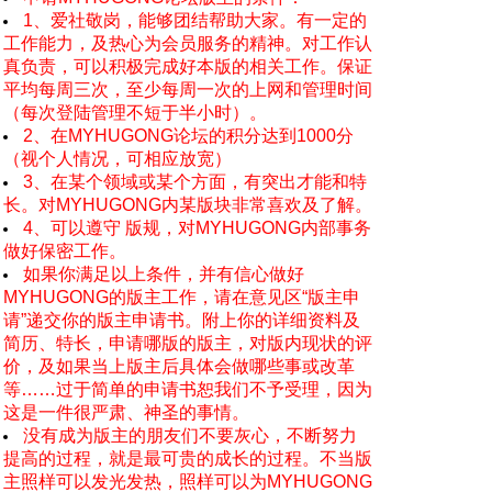
1、爱社敬岗，能够团结帮助大家。有一定的
工作能力，及热心为会员服务的精神。对工作认
真负责，可以积极完成好本版的相关工作。保证
平均每周三次，至少每周一次的上网和管理时间
（每次登陆管理不短于半小时）。
2、在MYHUGONG论坛的积分达到1000分
（视个人情况，可相应放宽）
3、在某个领域或某个方面，有突出才能和特
长。对MYHUGONG内某版块非常喜欢及了解。
4、可以遵守 版规，对MYHUGONG内部事务
做好保密工作。
如果你满足以上条件，并有信心做好
MYHUGONG的版主工作，请在意见区“版主申
请”递交你的版主申请书。附上你的详细资料及
简历、特长，申请哪版的版主，对版内现状的评
价，及如果当上版主后具体会做哪些事或改革
等……过于简单的申请书恕我们不予受理，因为
这是一件很严肃、神圣的事情。
没有成为版主的朋友们不要灰心，不断努力
提高的过程，就是最可贵的成长的过程。不当版
主照样可以发光发热，照样可以为MYHUGONG