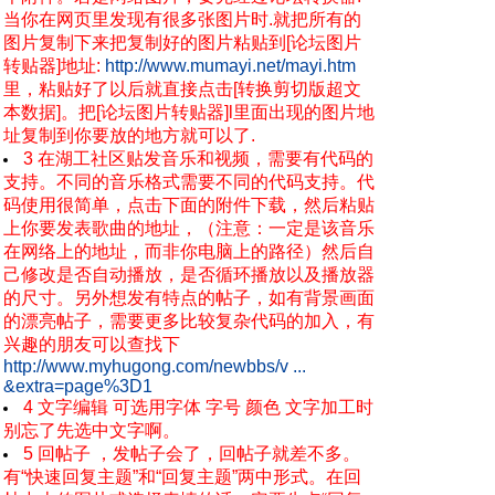
当你在网页里发现有很多张图片时.就把所有的
图片复制下来把复制好的图片粘贴到[论坛图片
转贴器]地址:
http://www.mumayi.net/mayi.htm
里，粘贴好了以后就直接点击[转换剪切版超文
本数据]。把[论坛图片转贴器]l里面出现的图片地
址复制到你要放的地方就可以了.
3 在湖工社区贴发音乐和视频，需要有代码的
支持。不同的音乐格式需要不同的代码支持。代
码使用很简单，点击下面的附件下载，然后粘贴
上你要发表歌曲的地址，（注意：一定是该音乐
在网络上的地址，而非你电脑上的路径）然后自
己修改是否自动播放，是否循环播放以及播放器
的尺寸。另外想发有特点的帖子，如有背景画面
的漂亮帖子，需要更多比较复杂代码的加入，有
兴趣的朋友可以查找下
http://www.myhugong.com/newbbs/v ...
&extra=page%3D1
4 文字编辑 可选用字体 字号 颜色 文字加工时
别忘了先选中文字啊。
5 回帖子 ，发帖子会了，回帖子就差不多。
有“快速回复主题”和“回复主题”两中形式。在回