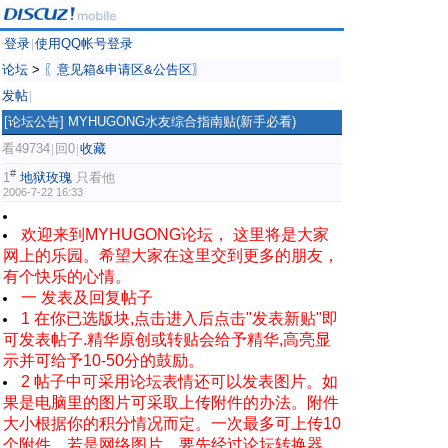
登录
使用QQ帐号登录
|
论坛
>
〖意见箱&申请区&公告区〗
发帖
|
[论坛公告]
MYHUGONG水友综合指南贴(新手必看)
看49734
回0
收藏
|
|
#
1
地狱玫瑰
只看他
2006-7-22 16:33
欢迎来到MYHUGONG论坛， 这里将是大家
网上的乐园。希望大家在这里交到更多的朋友，
有个快乐的心情。
一 发表及回复帖子
1 在你已选版块,点击进入后点击"发表新贴"即
可发表帖子.精华原创或转贴会给予精华,高亮显
示并可给予10-50分的鼓励。
2 帖子中可采用论坛表情还可以发表图片。如
果是电脑里的图片可采取上传附件的办法。附件
大小根据你的积分情况而定。一次最多可上传10
个附件。若是网络图片，要先经过论坛转换器.